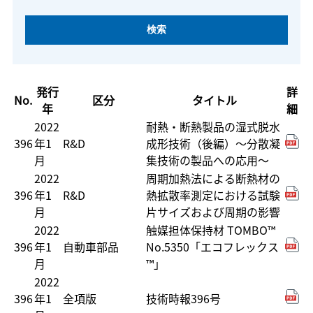
発行
詳
No.
区分
タイトル
年
細
2022
耐熱・断熱製品の湿式脱水
396
年1
R&D
成形技術（後編）～分散凝
月
集技術の製品への応用～
2022
周期加熱法による断熱材の
396
年1
R&D
熱拡散率測定における試験
月
片サイズおよび周期の影響
2022
触媒担体保持材 TOMBO™
396
年1
自動車部品
No.5350「エコフレックス
月
™」
2022
396
年1
全項版
技術時報396号