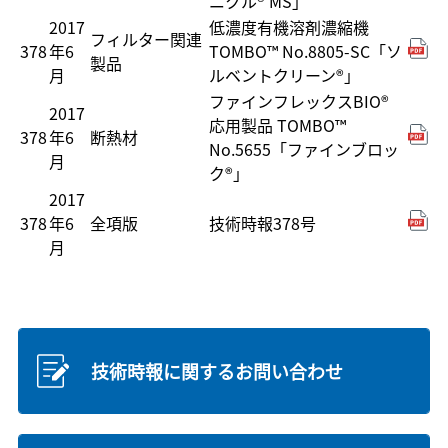
ニクル® MS」
2017
低濃度有機溶剤濃縮機
フィルター関連
378
年6
TOMBO™ No.8805-SC「ソ
製品
月
ルベントクリーン®」
ファインフレックスBIO®
2017
応用製品 TOMBO™
378
年6
断熱材
No.5655「ファインブロッ
月
ク®」
2017
378
年6
全項版
技術時報378号
月
技術時報に関するお問い合わせ