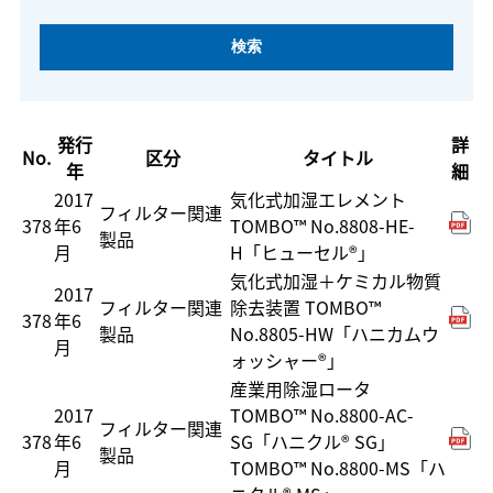
発行
詳
No.
区分
タイトル
年
細
2017
気化式加湿エレメント
フィルター関連
378
年6
TOMBO™ No.8808-HE-
製品
月
H「ヒューセル®」
気化式加湿＋ケミカル物質
2017
フィルター関連
除去装置 TOMBO™
378
年6
製品
No.8805-HW「ハニカムウ
月
ォッシャー®」
産業用除湿ロータ
2017
TOMBO™ No.8800-AC-
フィルター関連
378
年6
SG「ハニクル® SG」
製品
月
TOMBO™ No.8800-MS「ハ