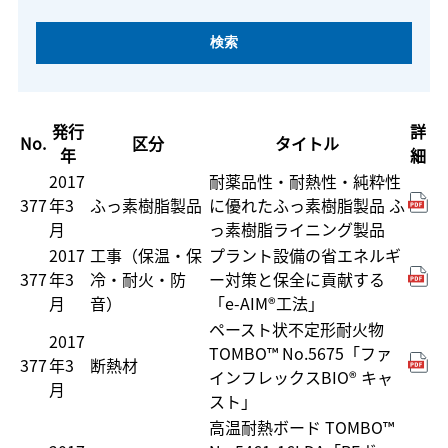
発行
詳
No.
区分
タイトル
年
細
2017
耐薬品性・耐熱性・純粋性
377
年3
ふっ素樹脂製品
に優れたふっ素樹脂製品 ふ
月
っ素樹脂ライニング製品
2017
工事（保温・保
プラント設備の省エネルギ
377
年3
冷・耐火・防
ー対策と保全に貢献する
月
音）
「e-AIM®工法」
ペースト状不定形耐火物
2017
TOMBO™ No.5675「ファ
377
年3
断熱材
インフレックスBIO® キャ
月
スト」
高温耐熱ボード TOMBO™