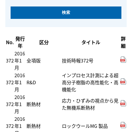
発行
詳
No.
区分
タイトル
年
細
2016
372
年1
全項版
技術時報372号
月
2016
インプロセス計測による超
372
年1
R&D
高分子樹脂の高性能化・高
月
機能化
2016
応力・ひずみの視点から見
372
年1
断熱材
た無機系断熱材
月
2016
372
年1
断熱材
ロックウールMG 製品