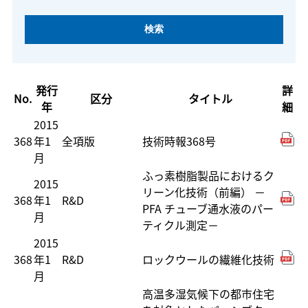
発行
詳
No.
区分
タイトル
年
細
2015
368
年1
全項版
技術時報368号
月
ふっ素樹脂製品におけるク
2015
リーン化技術（前編） －
368
年1
R&D
PFA チューブ通水液のパー
月
ティクル測定－
2015
368
年1
R&D
ロックウールの繊維化技術
月
高温多湿気候下の都市住宅