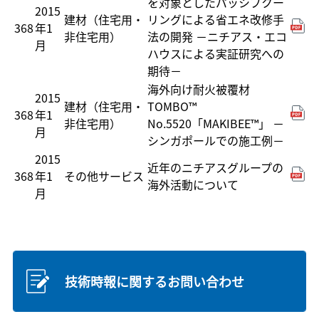
を対象としたパッシブクー
2015
建材（住宅用・
リングによる省エネ改修手
368
年1
非住宅用）
法の開発 －ニチアス・エコ
月
ハウスによる実証研究への
期待－
海外向け耐火被覆材
2015
建材（住宅用・
TOMBO™
368
年1
非住宅用）
No.5520「MAKIBEE™」 －
月
シンガポールでの施工例－
2015
近年のニチアスグループの
368
年1
その他サービス
海外活動について
月
技術時報に関するお問い合わせ