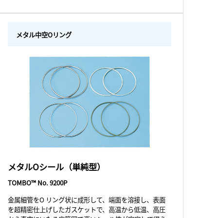
メタル中空Oリング
メタルOシール（単純型）
TOMBO™ No. 9200P
金属細管をO リング状に成形して、端面を溶接し、表面
を超精密仕上げしたガスケットで、高温から低温、高圧