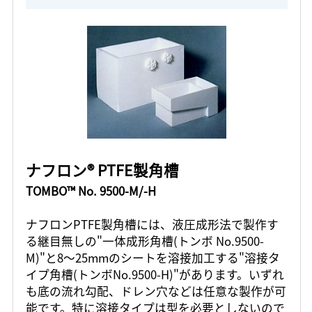
ナフロン® PTFE製角槽
TOMBO™ No. 9500-M/-H
ナフロンPTFE製角槽には、液圧成形法で製作す
る継目無しの"一体成形角槽(トンボ No.9500-
M)"と8～25mmのシートを溶接加工する"溶接タ
イプ角槽(トンボNo.9500-H)"があります。いずれ
も底の流れ勾配、ドレン穴などは任意な製作が可
能です。特に溶接タイプは型を必要としないので