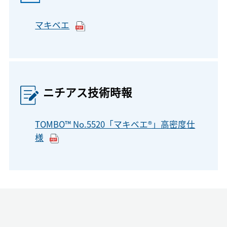
マキベエ
ニチアス技術時報
TOMBO™ No.5520「マキベエ®」高密度仕
様