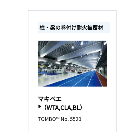
柱・梁の巻付け耐火被覆材
マキベエ
®（WTA,CLA,BL）
TOMBO™ No. 5520