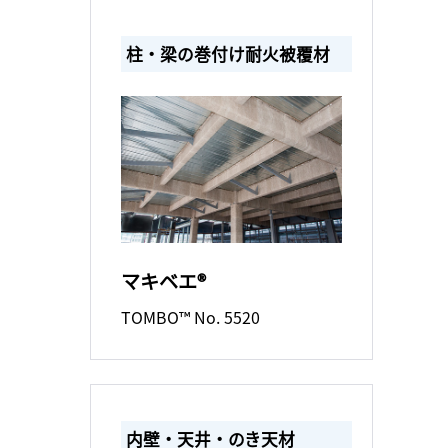
柱・梁の巻付け耐火被覆材
マキベエ®
TOMBO™ No. 5520
内壁・天井・のき天材