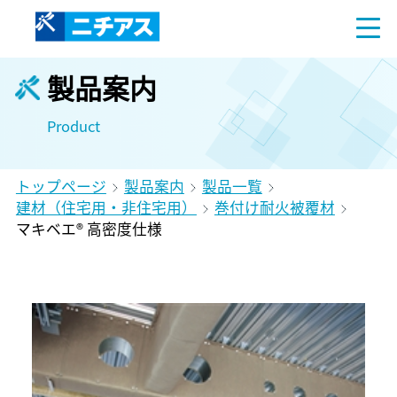
製品案内
Product
トップページ
製品案内
製品一覧
建材（住宅用・非住宅用）
巻付け耐火被覆材
マキベエ® 高密度仕様