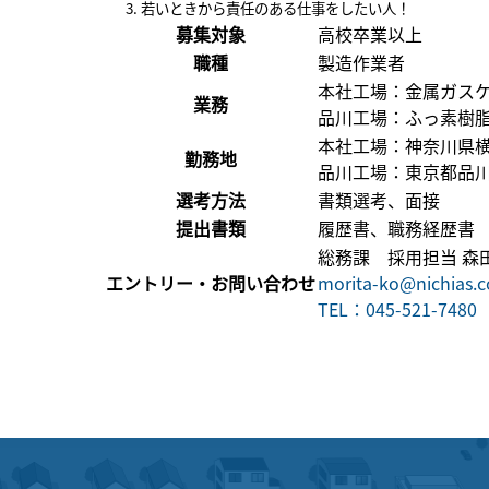
若いときから責任のある仕事をしたい人！
募集対象
高校卒業以上
職種
製造作業者
本社工場：金属ガス
業務
品川工場：ふっ素樹
本社工場：神奈川県横
勤務地
品川工場：東京都品川区
選考方法
書類選考、面接
提出書類
履歴書、職務経歴書
総務課 採用担当 森
エントリー・お問い合わせ
morita-ko@nichias.c
TEL：045-521-7480