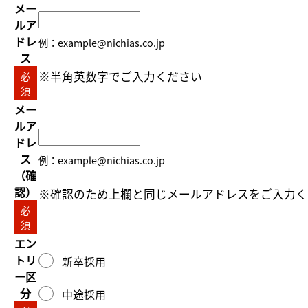
メー
ルア
ドレ
例：example@nichias.co.jp
ス
※半角英数字でご入力ください
必
須
メー
ルア
ドレ
ス
例：example@nichias.co.jp
（確
認）
※確認のため上欄と同じメールアドレスをご入力く
必
須
エン
トリ
新卒採用
ー区
分
中途採用