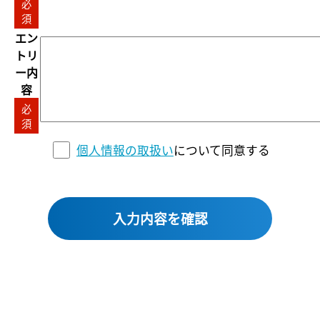
必
須
エン
トリ
ー内
容
必
須
個人情報の取扱い
について同意する