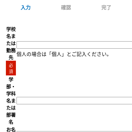
入力
確認
完了
学校
名ま
たは
勤務
個人の場合は「個人」とご記入ください。
先
必
須
学
部・
学科
名ま
たは
部署
名
お名