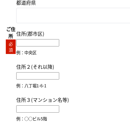
都道府県
ご住
住所(郡市区)
所
必
須
例：中央区
住所２(それ以降)
例：八丁堀1-6-1
住所３(マンション名等)
例：○○ビル5階