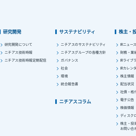
研究開発
サステナビリティ
株主・
研究開発について
ニチアスのサステナビリティ
IRニュー
ニチアス技術時報
ニチアスグループの各種方針
財務・業
ニチアス技術時報定期配信
ガバナンス
IRライブ
社会
IRカレン
環境
株主情報
統合報告書
配当状況
社債・格
電子公告
ニチアスコラム
株価情報
ディスク
株主・投
お問い合