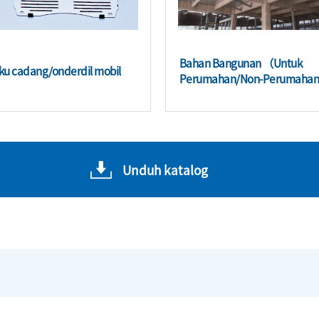
Bahan Bangunan （Untuk
ku cadang/onderdil mobil
Perumahan/Non-Perumahan
Unduh katalog