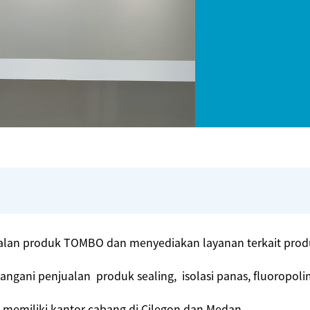
lan produk TOMBO dan menyediakan layanan terkait produk
ngani penjualan produk sealing, isolasi panas, fluoropol
i memiliki kantor cabang di Cilegon dan Medan.