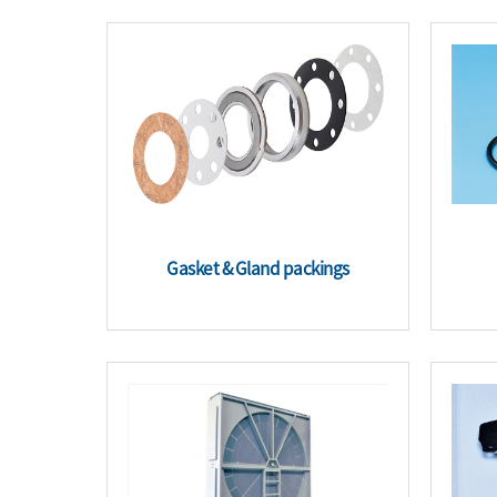
Gasket & Gland packings