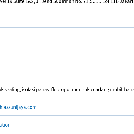
vel 19 Suite 1&2, Jl. Jend Sudirman No. 71,SCBD Lot 11B Jakar
k sealing, isolasi panas, fluoropolimer, suku cadang mobil, ba
hiassunijaya.com
ation