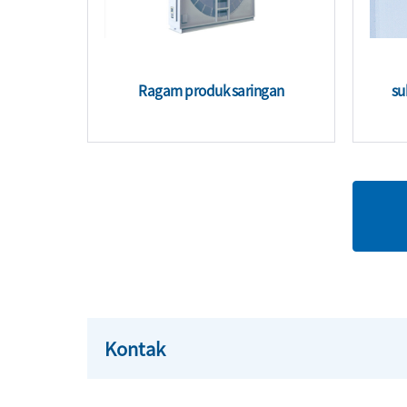
Ragam produk saringan
su
Kontak