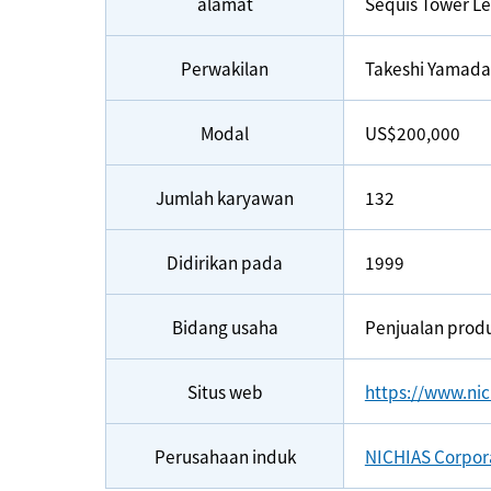
alamat
Sequis Tower Le
Perwakilan
Takeshi Yamada
Modal
US$200,000
Jumlah karyawan
132
Didirikan pada
1999
Bidang usaha
Penjualan produ
Situs web
https://www.nic
Perusahaan induk
NICHIAS Corpor