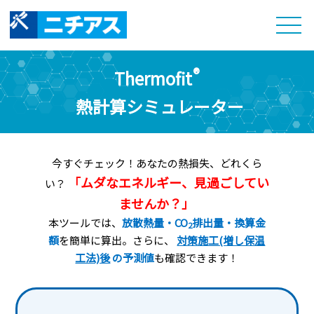
®︎
Thermofit
熱計算シミュレーター
今すぐチェック！あなたの熱損失、どれくら
「ムダなエネルギー、見過ごしてい
い？
ませんか？」
本ツールでは、
放散熱量・CO
排出量・換算金
2
額
を簡単に算出。さらに、
対策施工(増し保温
工法)後
の予測値
も確認できます！