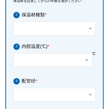
保温材を設置してからの年数を選択ください
保温材種類
*
2
内部温度(℃)
*
3
℃
配管径
*
4