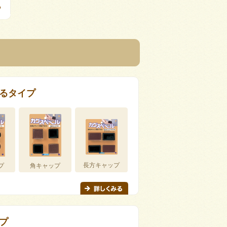
る
るタイプ
長方キャップ
プ
角キャップ
プ