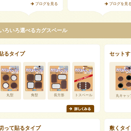
ブログを見る
ブログを見
いろいろ選べるカグスベール
貼るタイプ
セットす
丸型
角型
長方形
トスベール
丸キャッ
切って貼るタイプ
敷くタイ