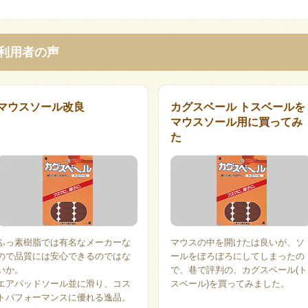
利用者の声
マウスソール改良
カグスベール トスベールを
マウスソール用に買ってみ
た
ふっ素樹脂では有名なメーカーな
マウスの中を開けたは良いが、ソ
ので品質には安心できるのではな
ールをぼろぼろにしてしまったの
いか。
で、巷で評判の、カグスベール(ト
エアパッドソール並に滑り、コス
スベール)を買ってみました。
トパフォーマンスに優れる逸品。