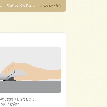
に
引越しや模様替えに
こんな使い方も
。
がすぐに擦り切れてしまう。
が純正品は高い。