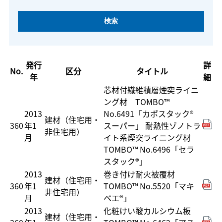
発行
詳
No.
区分
タイトル
年
細
芯材付繊維積層煙突ライニ
ング材 TOMBO™
2013
No.6491「カポスタック®
建材（住宅用・
360
年1
スーパー」 耐熱性ゾノトラ
非住宅用）
月
イト系煙突ライニング材
TOMBO™ No.6496「セラ
スタック®」
2013
巻き付け耐火被覆材
建材（住宅用・
360
年1
TOMBO™ No.5520「マキ
非住宅用）
月
ベエ®」
2013
化粧けい酸カルシウム板
建材（住宅用・