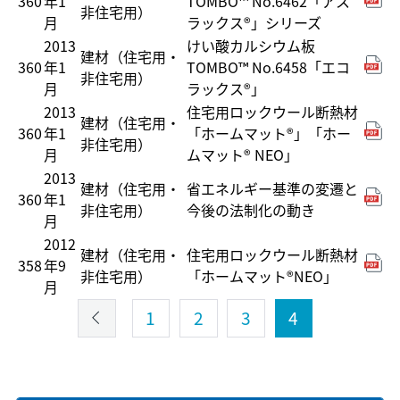
360
年1
TOMBO™ No.6462「アス
非住宅用）
月
ラックス®」シリーズ
2013
けい酸カルシウム板
建材（住宅用・
360
年1
TOMBO™ No.6458「エコ
非住宅用）
月
ラックス®」
2013
住宅用ロックウール断熱材
建材（住宅用・
360
年1
「ホームマット®」「ホー
非住宅用）
月
ムマット® NEO」
2013
建材（住宅用・
省エネルギー基準の変遷と
360
年1
非住宅用）
今後の法制化の動き
月
2012
建材（住宅用・
住宅用ロックウール断熱材
358
年9
非住宅用）
「ホームマット®NEO」
月
1
2
3
4