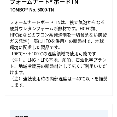
フォームナート® ボードTN
TOMBO™ No. 5000-TN
フォームナートボード TNは、独立気泡からなる
硬質ウレタンフォーム断熱材です。HCFC類、
HFC類などのフロン系発泡剤を一切含まない炭酸
ガス発泡(一部にHFOを併用）の断熱材で、地球
環境に配慮した製品です。
-196℃～＋100℃の温度領域で使用可能です
（注）。LNG・LPG基地、船舶、石油化学プラン
ト、地域冷暖房の断熱材として広くご利用いただ
けます。
（注）連続使用時の内部温度は＋40℃以下を推奨
します。