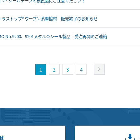
ロン® シールテープの模倣品にご注意ください！
トラストップ® ウーブン系摩擦材 販売終了のお知らせ
BO No.9200、9201メタルＯシール製品 受注再開のご連絡
1
2
3
4
せ