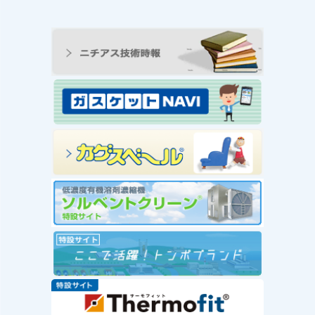
ンの工
王寺工場ビオトープ便り
動 ―
① 念願のヤゴ生息を確
と生物
認！！
続きを読む
み
念願のヤゴ生息を確認！！
を読む
工場
」を実
赤い
社会福
が推
ー」