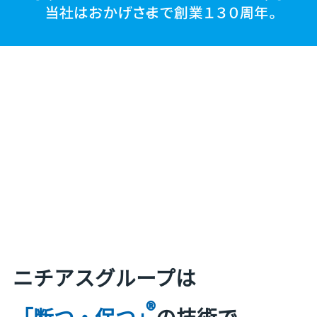
ニチアスグループは
®
「断つ・保つ」
の技術で