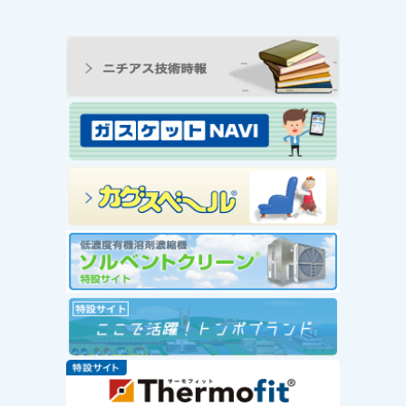
ンの工
王寺工場ビオトープ便り
動 ―
① 念願のヤゴ生息を確
と生物
認！！
続きを読む
み
念願のヤゴ生息を確認！！
を読む
工場
」を実
赤い
社会福
が推
ー」