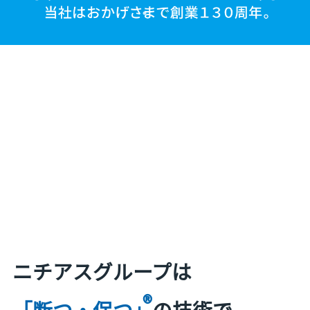
ニチアスグループは
®
「断つ・保つ」
の技術で