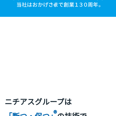
ニチアスグループは
®
「断つ・保つ」
の技術で