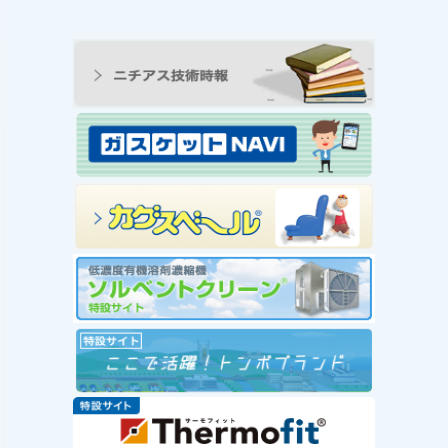
ンの工
王寺工場ビオトープ便り
動 ―
① 念願のヤゴ生息を確
と生物
認！！
続きを読む
み
念願のヤゴ生息を確認！！
を読む
工場
」を実
赤い
社会福
が推
ー」